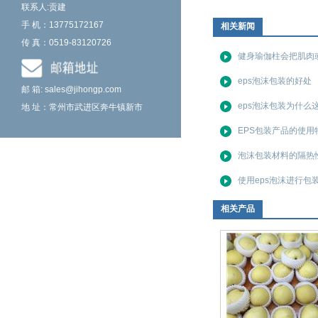
联系人:贡建
手 机：13775172167
相关新闻
传 真：0519-83120726
健身瑜伽柱会把肌肉
eps泡沫包装的好处
邮 箱: sales@jihongp.com
eps泡沫包装为什么
地 址：常州市武进区奔牛镇新市
EPS包装产品的使用
泡沫包装材料的隔热
使用eps泡沫进行包
相关产品