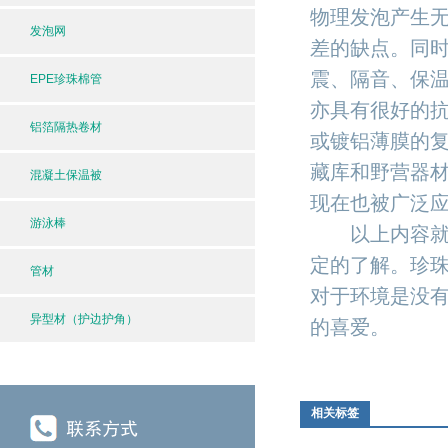
物理发泡产生
发泡网
差的缺点。同
震、隔音、保
EPE珍珠棉管
亦具有很好的
铝箔隔热卷材
或镀铝薄膜的
藏库和野营器材
混凝土保温被
现在也被广泛
游泳棒
以上内容就是
定的了解。珍
管材
对于环境是没
异型材（护边护角）
的喜爱。
相关标签